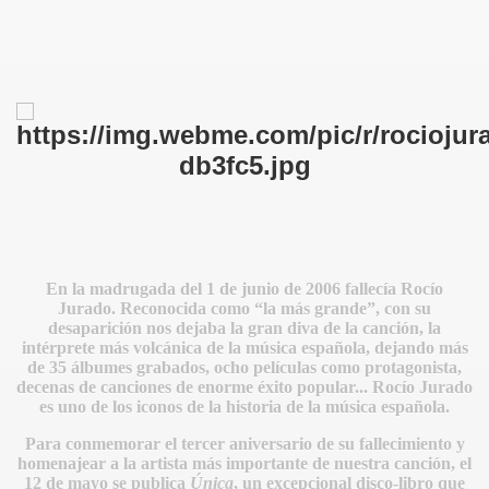
E
En la madrugada del 1 de junio de 2006 fallecía Rocío
Jurado. Reconocida como “la más grande”, con su
desaparición nos dejaba la gran diva de la canción, la
intérprete más volcánica de la música española, dejando más
de 35 álbumes grabados, ocho películas como protagonista,
decenas de canciones de enorme éxito popular... Rocío Jurado
es uno de los iconos de la historia de la música española.
Para conmemorar el tercer aniversario de su fallecimiento y
homenajear a la artista más importante de nuestra canción, el
12 de mayo se publica
Única
, un excepcional disco-libro que