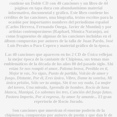
contiene un Doble CD con 40 canciones y un libro de 44
páginas en tapa dura con abundantísimo material
informativo, documental y gráfico. Este libro contiene los
créditos de las canciones, una biografía, textos escritos para la
ocasión por importantes nombres del periodismo español
(Carlos Herrera, Fernando Ónega, Javier de Montini) y por
artistas contemporáneos (Raphael, Mónica Naranjo), así
como fragmentos de algunas de las canciones incluidas en el
álbum compuestas por autores de la talla de Juan Pardo, José
Luis Perales o Paco Cepero y material gráfico de la época.
Las 40 canciones que aparecen en los 2 CD de
Única
reflejan
la mejor época de la cantante de Chipiona, sus temas más
emblemáticos de la década de los años 80 del pasado siglo. Ahí
están
Se nos rompió el amor
,
Paloma brava
,
Perdida en ti
,
Mejor te vas
,
No sigas
,
Punto de partida
,
Volcán de amor y
fuego
,
Distante
,
Por él
,
Eres único
,
Vibro
,
Dame tu sonrisa
,
Mi
única prisión
,
Sólo ser tu amiga
,
Sin ti no soy nada
,
La mujer
del torero
,
Una mirada
,
Aprendiz de hombre
,
Rocío de luna
blanca
,
Maniquí
,
Lo sabemos los tres
,
Canción del fuego fatuo
,
IDADES
Pastora Imperio
,
Por si regresa
,
Ay amor Ay amante
... El gran
repertorio de Rocío Jurado.
Son canciones que muestran el enorme poderío de la
chipionera, compuestas por autores de postín y que dan fe de