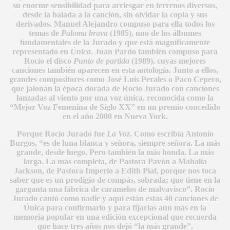
su enorme sensibilidad para arriesgar en terrenos diversos,
desde la balada a la canción, sin olvidar la copla y sus
derivados. Manuel Alejandro compuso para ella todos los
temas de
Paloma brava
(1985), uno de los álbumes
fundamentales de la Jurado y que está magníficamente
representado en
Única
. Juan Pardo también compuso para
Rocío el disco
Punto de partida
(1989), cuyas mejores
canciones también aparecen en esta antología. Junto a ellos,
grandes compositores como José Luis Perales o Paco Cepero,
que jalonan la época dorada de Rocío Jurado con canciones
lanzadas al viento por una voz única, reconocida como la
“Mejor Voz Femenina de Siglo XX” en un premio concedido
en el año 2000 en Nueva York.
Porque Rocío Jurado fue
La Voz
. Como escribía Antonio
Burgos, “es de luna blanca y señora, siempre señora. La más
BLANCA
grande, desde luego. Pero también la más honda. La más
larga. La más completa, de Pastora Pavón a Mahalia
Jackson, de Pastora Imperio a Edith Piaf, porque nos toca
saber que es un prodigio de compás, sobrada; que tiene en la
garganta una fábrica de caramelos de malvavisco”. Rocío
Jurado cantó como nadie y aquí están estas 40 canciones de
Única para confirmarlo y para fijarlas aún más en la
ICANA
memoria popular en una edición excepcional que recuerda
que hace tres años nos dejó “la más grande”.