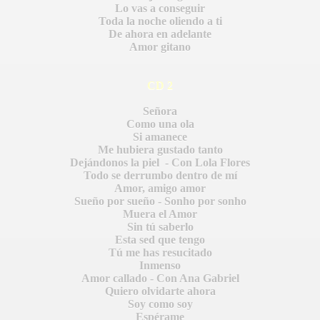
Lo vas a conseguir
Toda la noche oliendo a ti
De ahora en adelante
Amor gitano
CD 2
Señora
Como una ola
Si amanece
Me hubiera gustado tanto
Dejándonos la piel - Con Lola Flores
Todo se derrumbo dentro de mí
Amor, amigo amor
Sueño por sueño - Sonho por sonho
BLANCA
Muera el Amor
Sin tú saberlo
Esta sed que tengo
Tú me has resucitado
Inmenso
Amor callado - Con Ana Gabriel
Quiero olvidarte ahora
ICANA
Soy como soy
Espérame