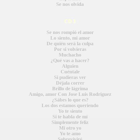
Se nos olvida
CD 3
Se nos rompió el amor
Lo siento, mi amor
De quién será la culpa
Por si volvieras
Muchacho
¿Qué vas a hacer?
Alguien
Cuéntale
Si pudieras ver
Déjala correr
Brillo de lágrima
Amigo, amor Con Jose Luis Rodriguez
¿Sábes lo que es?
Los dos estamos queriendo
Yo te siento
Si te habla de mí
Simplemente feliz
S AL VIENTO
Mi otro yo
Yo te amo
HONOR
Sobreviviré