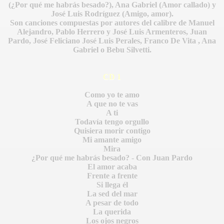
(¿Por qué me habrás besado?), Ana Gabriel (Amor callado) y
José Luis Rodríguez (Amigo, amor).
Son canciones compuestas por autores del calibre de Manuel
Alejandro, Pablo Herrero y José Luis Armenteros, Juan
Pardo, José Feliciano José Luis Perales, Franco De Vita , Ana
Gabriel o Bebu Silvetti.
CD 1
Como yo te amo
A que no te vas
A ti
Todavía tengo orgullo
Quisiera morir contigo
Mi amante amigo
Mira
¿Por qué me habrás besado? - Con Juan Pardo
El amor acaba
Frente a frente
IDADES
Si llega él
La sed del mar
A pesar de todo
La querida
Los ojos negros