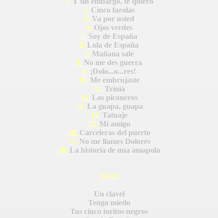
1.
Y sin embargo, te quiero
2.
Cinco farolas
3.
Va por usted
4.
Ojos verdes
5.
Soy de España
6.
Lola de España
7.
Mañana sale
8.
No me des guerra
9.
¡Dolo...o...res!
10.
Me embrujaste
11.
Triniá
12.
Los piconeros
13.
La guapa, guapa
14.
Tatuaje
15.
Mi amigo
16.
Carceleras del puerto
17.
No me llames Dolores
18.
La historia de una amapola
DVD
S AL VIENTO
Un clavel
Tengo miedo
Tus cinco toritos negros
HONOR