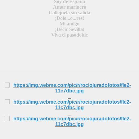
Soy de España
Amor marinero
Callejuela sin salida
¡Dolo...o...res!
DE
Mi amigo
¡Decir Sevilla!
Viva el pasodoble