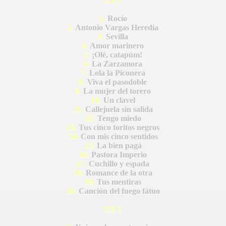
CD 1
1.
Rocío
2.
Antonio Vargas Heredia
3.
Sevilla
4.
Amor marinero
5.
¡Olé, catapúm!
6.
La Zarzamora
7.
Lola la Piconera
8.
Viva el pasodoble
9.
La mujer del torero
10.
Un clavel
11.
Callejuela sin salida
12.
Tengo miedo
13.
Tus cinco toritos negros
14.
Con mis cinco sentidos
15.
La bien pagá
BLANCA
16.
Pastora Imperio
17.
Cuchillo y espada
18.
Romance de la otra
19.
Tus mentiras
20.
Canción del fuego fátuo
CD 2
ICANA