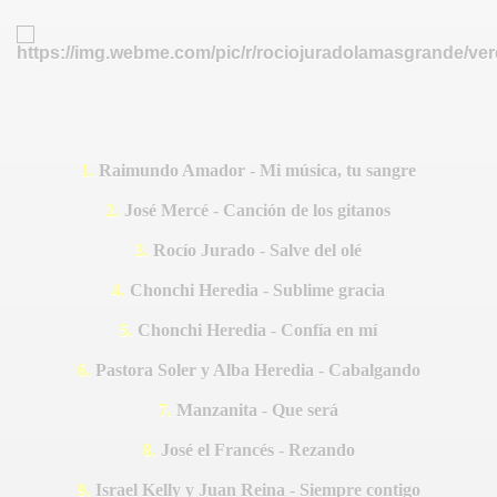
ESPUES
1.
Raimundo Amador - Mi música, tu sangre
2.
José Mercé - Canción de los gitanos
3.
Rocío Jurado - Salve del olé
MPEZAR
4.
Chonchi Heredia - Sublime gracia
O CARRASCO
5.
Chonchi Heredia - Confía en mí
6.
Pastora Soler y Alba Heredia - Cabalgando
EJA OBREGÓN
7.
Manzanita - Que será
8.
José el Francés - Rezando
9.
Israel Kelly y Juan Reina - Siempre contigo