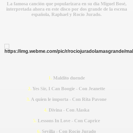
La famosa canción que popularizara en su día Miguel Bosé,
interpretada ahora en este disco por dos grande de la escena
española, Raphael y Rocío Jurado.
ESPUES
MPEZAR
1.
Maldito duende
O CARRASCO
2.
Yes Sir, I Can Boogie - Con Jeanette
3.
A quien le importa - Con Rita Pavone
EJA OBREGÓN
4.
Divina - Con Alaska
5.
Lessons In Love - Con Caprice
6.
Sevilla - Con Rocío Jurado