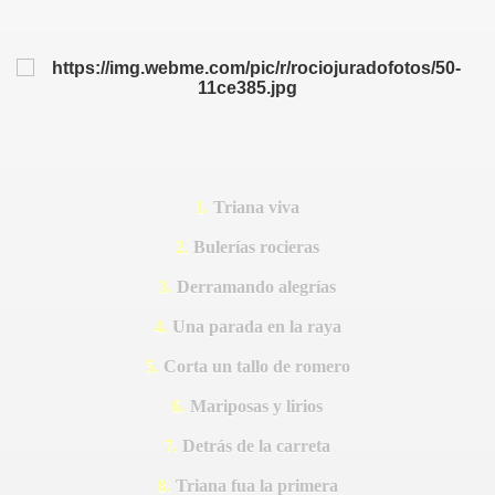
ESPUES
1.
Triana viva
2.
Bulerías rocieras
MPEZAR
3.
Derramando alegrías
4.
Una parada en la raya
O CARRASCO
5.
Corta un tallo de romero
EJA OBREGÓN
6.
Mariposas y lirios
7.
Detrás de la carreta
8.
Triana fua la primera