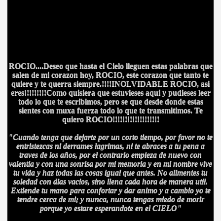
ROCIO....Deseo que hasta el Cielo lleguen estas palabras que
salen de mi corazon hoy, ROCIO, este corazon que tanto te
quiere y te querra siempre.!!!!INOLVIDABLE ROCIO, asi
eres!!!!!!!!!Como quisiera que estuvieses aqui y pudieses leer
todo lo que te escribimos, pero se que desde donde estas
sientes con muxa fuerza todo lo que te transmitimos. Te
quiero ROCIO!!!!!!!!!!!!!!!!!!!
"Cuando tenga que dejarte por un corto tiempo, por favor no te
entristezcas ni derrames lagrimas, ni te abraces a tu pena a
traves de los años, por el contrario empieza de nuevo con
valentia y con una sonrisa por mi memoria y en mi nombre vive
tu vida y haz todas las cosas igual que antes. No alimentes tu
soledad con dias vacios, sino llena cada hora de manera util.
Extiende tu mano para confortar y dar animo y a cambio yo te
tendre cerca de mi; y nunca, nunca tengas miedo de morir
porque yo estare esperandote en el CIELO"