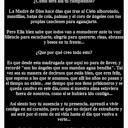
¿Cómo será allí tu cumpleaños?
La Madre de Dios hace días que trae al Cielo alborotado,
mantillas, batas de cola, palmas y el coro de ángeles con tus
propias canciones para agasajarte.
Pero Ella bien sabe que todos van a enmudecer ante tu voz!
Silencio para escucharte, alegría para quererte, risas, abrazos
y besos en tu frente...
¿Que por qué creo todo esto?
IDADES
Es que desde esta madrugada que aquí no para de llover, y
recordé "son los ángeles que nos mandan agua bendita". Tal
vez sea su manera de decirnos que estás bien, que eres feliz,
que esperas a los que te amamos, que allí los años no pasan y
el tiempo no existe.. .ese tiempo que nos tiene prisioneros y se
queda cautivo en este día,como si nuestra alma estuviera
fuera de nosotros, como si se hubiera ido contigo...
Así siento hoy tu ausencia y tu presencia, aprendí a vivir
contigo en mi corazón, pero sé que no dejaré de extrañarte y
así será por el resto de mi vida hasta el día que vuelva a
verte...