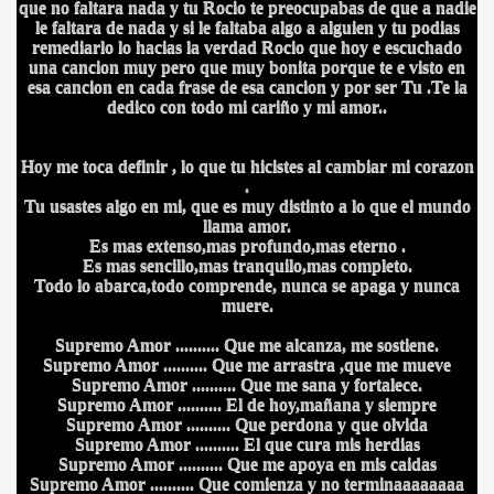
que no faltara nada y tu Rocio te preocupabas de que a nadie
le faltara de nada y si le faltaba algo a alguien y tu podias
remediarlo lo hacias la verdad Rocio que hoy e escuchado
una cancion muy pero que muy bonita porque te e visto en
esa cancion en cada frase de esa cancion y por ser Tu .Te la
dedico con todo mi cariño y mi amor..
Hoy me toca definir , lo que tu hicistes al cambiar mi corazon
.
Tu usastes algo en mi, que es muy distinto a lo que el mundo
llama amor.
Es mas extenso,mas profundo,mas eterno .
Es mas sencillo,mas tranquilo,mas completo.
Todo lo abarca,todo comprende, nunca se apaga y nunca
muere.
Supremo Amor .......... Que me alcanza, me sostiene.
Supremo Amor .......... Que me arrastra ,que me mueve
Supremo Amor .......... Que me sana y fortalece.
Supremo Amor .......... El de hoy,mañana y siempre
Supremo Amor .......... Que perdona y que olvida
Supremo Amor .......... El que cura mis herdias
Supremo Amor .......... Que me apoya en mis caidas
Supremo Amor .......... Que comienza y no terminaaaaaaaa