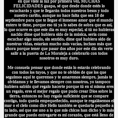
en que viste la luz por primera vez, MUCHAS
FELICIDADES guapa, sé que desde donde estés lo
escucharás y que te llegarán todos nuestros besos y todo
nuestro cariño, aunque no hace falta que sea 18 de
septiembre para que te llegue el inmenso amor que el mundo
entero te tiene, porque eso tú ya lo sabes de sobra que es así,
lo que ocurre es que este día es muy especial, si tú no hubieras
nacido dime qué hubiera sido de la música, sería como
escuchar algo mudo, sin sentido, dime qué hubiera sido de
nuestras vidas, estarían mucho más vacías, incluso más que
ahora porque tener que pasar dos años por este día sin verte
salir a la puerta de La Moraleja a celebrarlo con todos
nosotros es muy duro.
Me consuela pensar que donde estás lo estarás celebrando
con todos los tuyos, y que no te olvides de que los que
seguimos aquí te queremos y te amaremos siempre, jamás te
olvidamos y te llevamos siempre con nosotros, yo tampoco
hubiera sabido qué regalo hacerte porque tú en sí misma eres
un regalo, eres el mejor regalo que pudo crear Dios sobre la
tierra, entonces no hay regalo suficiente que se compare
contigo, todo queda empequeñecido, aunque te regalásemos el
mar o el cielo como dice Helio también se quedaría pequeño a
tu lado, así que me uno a lo que mis chicos han dicho y lo más
grande que puedo entregarte es mi corazón, que está lleno de