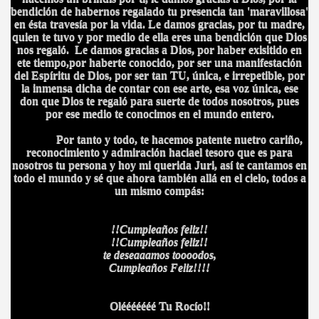
bendición de habernos regalado tu presencia tan 'maravillosa'
en ésta travesía por la vida. Le damos gracias, por tu madre,
quien te tuvo y por medio de ella eres una bendición que Dios
nos regaló. Le damos gracias a Dios, por haber
exisitido en
ete tiempo,por haberte conocido, por ser una manifestación
del Espíritu de Dios, por ser tan TU, única, e irrepetible, por
la inmensa dicha de contar con ese arte, esa voz única, ese
don que Dios te regaló para suerte de todos nosotros, pues
por ese medio te conocimos en el mundo entero.
Por tanto y todo, te hacemos patente nuetro cariño,
reconocimiento y admiración haciael tesoro que es para
nosotros tu persona y hoy mi querida Juri, así te cantamos en
todo el mundo y sé que ahora también allá en el cielo, todos a
un mismo compás:
!!Cumpleaños feliz!!
!!Cumpleaños feliz!!
te deseaaamos toooodos,
Cumpleaños Feliz!!!!
Olééééééé Tu Rocío!!