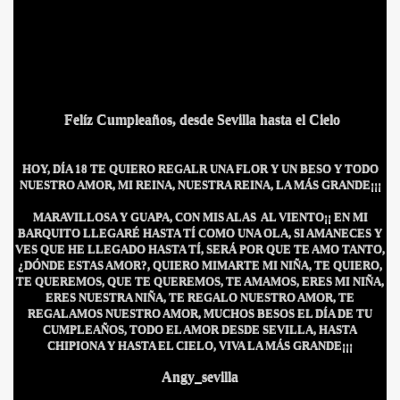
Felíz Cumpleaños, desde Sevilla hasta el Cielo
HOY, DÍA 18 TE QUIERO REGALR UNA FLOR Y UN BESO Y TODO
NUESTRO AMOR, MI REINA, NUESTRA REINA, LA MÁS GRANDE¡¡¡
MARAVILLOSA Y GUAPA, CON MIS ALAS AL VIENTO¡¡ EN MI
BARQUITO LLEGARÉ HASTA TÍ COMO UNA OLA, SI AMANECES Y
VES QUE HE LLEGADO HASTA TÍ, SERÁ POR QUE TE AMO TANTO,
¿DÓNDE ESTAS AMOR?, QUIERO MIMARTE MI NIÑA, TE QUIERO,
TE QUEREMOS, QUE TE QUEREMOS, TE AMAMOS, ERES MI NIÑA,
ERES NUESTRA NIÑA, TE REGALO NUESTRO AMOR, TE
REGALAMOS NUESTRO AMOR, MUCHOS BESOS EL DÍA DE TU
CUMPLEAÑOS, TODO EL AMOR DESDE SEVILLA, HASTA
CHIPIONA Y HASTA EL CIELO, VIVA LA MÁS GRANDE¡¡¡
Angy_sevilla