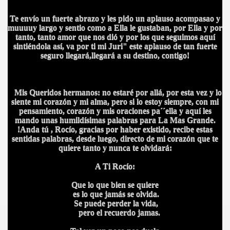
Te envío un fuerte abrazo y les pido un aplauso acompasao y
muuuuy largo y sentio como a Ella le gustaban, por Ella y por
tanto, tanto amor que nos dió y por los que seguimos aquí
sintiéndola así, va por ti mi Juri" este aplauso de tan fuerte
seguro llegará,llegará a su destino, contigo!
Mis Queridos hermanos: no estaré por allá, por esta vez y lo
siente mi corazón y mi alma, pero si lo estoy siempre, con mi
pensamiento, corazón y mis oraciones pa´´ella y aquí les
mando unas humildísimas palabras para La Mas Grande.
!Anda tú , Rocío, gracias por haber existido, recibe estas
sentidas palabras, desde luego, directo de mi corazón que te
quiere tanto y nunca te olvidará:
A Ti Rocío:
Que lo que bien se quiere
es lo que jamás se olvida.
Se puede perder la vida,
pero el recuerdo jamas.