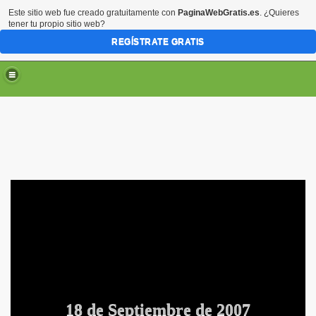
Este sitio web fue creado gratuitamente con
PaginaWebGratis.es
. ¿Quieres
tener tu propio sitio web?
REGÍSTRATE GRATIS
18 de Septiembre de 2007