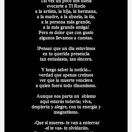
Tal vez un poco nos duela
evocarte a Tí Rocío
a la artista, la hija, la hermana,
a la madre, a la abuela, la tía,
a la persona más grande,
a la más grande amiga!
Pero es dolor que con gusto
algunos llevamos a cuestas.
!Pensar que un día estuvimos
en tu querida presencia
tan entusiasta, tan sincera.
Y luego saber la noticia...
verdad que apenas creímos
ver que la muerte venciera
a quien fuera todo dinamismo.
Aunque nos parta un abismo
aquí estarás todavía; viva,
despierta y alegre, con tu energía y
magnetismo.
-Que si mueres- te van a enterrar
-si te vas- te olvidarán.