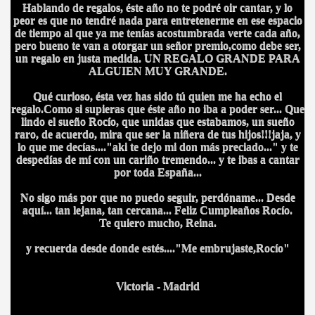
Hablando de regalos, éste año no te podré oir cantar, y lo
peor es que no tendré nada para entretenerme en ese espacio
de tiempo al que ya me tenías acostumbrada verte cada año,
pero bueno te van a otorgar un señor premio,como debe ser,
un regalo en justa medida. UN REGALO GRANDE PARA
ALGUIEN MUY GRANDE.
Qué curioso, ésta vez has sido tú quien me ha echo el
regalo.Como si supieras que éste año no iba a poder ser... Que
lindo el sueño Rocío, que unidas que estabamos, un sueño
raro, de acuerdo, mira que ser la niñera de tus hijos!!!jaja, y
lo que me decías...."aki te dejo mi don más preciado..." y te
despedías de mí con un cariño tremendo... y te ibas a cantar
por toda España...
No sigo más por que no puedo seguir, perdóname... Desde
aquí... tan lejana, tan cercana... Feliz Cumpleaños Rocío.
Te quiero mucho, Reina.
y recuerda desde donde estés...."Me embrujaste,Rocío"
Victoria - Madrid