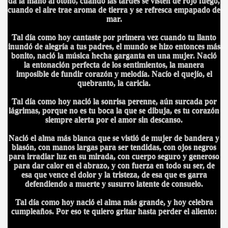
da la mano al otoño, cuando las tardes se visten de rojo fuego,
cuando el aire trae aroma de tierra y se refresca empapado de
mar.
Tal día como hoy cantaste por primera vez cuando tu llanto
inundó de alegría a tus padres, el mundo se hizo entonces más
bonito, nació la música hecha garganta en una mujer. Nació
la entonación perfecta de los sentimientos, la manera
imposible de fundir corazón y melodía. Nacío el quejío, el
quebranto, la caricia.
Tal día como hoy nació la sonrisa perenne, aún surcada por
lágrimas, porque no es tu boca la que se dibuja, es tu corazón
siempre alerta por el amor sin descanso.
Nació el alma más blanca que se vistió de mujer de bandera y
blasón, con manos largas para ser tendidas, con ojos negros
para irradiar luz en su mirada, con cuerpo seguro y generoso
para dar calor en el abrazo, y con fuerza en todo su ser, de
esa que vence el dolor y la tristeza, de esa que es garra
defendiendo a muerte y susurro latente de consuelo.
Tal día como hoy nació el alma más grande, y hoy celebra
cumpleaños. Por eso te quiero gritar hasta perder el aliento: