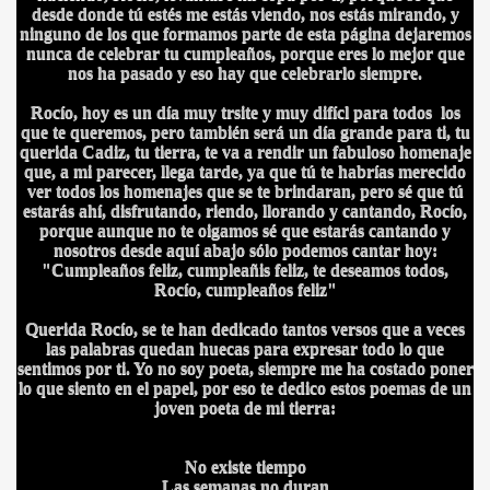
desde donde tú estés me estás viendo, nos estás mirando, y
ninguno de los que formamos parte de e
sta página dejaremos
nunca de celebrar tu cumpleaños, porque eres lo mejor que
nos ha pasado y eso hay que celebrar
lo siempre.
Rocío, hoy es un día muy trsite y muy difícl para todos los
que te queremos, pero también será un día grande para ti, tu
querida Cadiz, tu tierra, te va a rendir un fabuloso homenaje
que, a mi parecer, llega tarde, ya que tú te habrías merecido
ver todos los homenajes que se te brindaran, pero sé que tú
estarás ahí, disfrutando, riendo, llorando y cantando, Rocío,
porque aunque no te oigamos sé que estarás cantando y
nosotros desde aquí abajo sólo podemos cantar hoy:
"Cumpleaños feliz, cumpleañis feliz, te deseamos todos,
Rocío, cumpleaños feliz"
Querida Rocío, se te han dedicado tantos versos que a veces
las palabras quedan huecas para expresar todo lo que
sentimos por ti. Yo no soy poeta, siempre me ha costado poner
lo que siento en el papel, por eso te dedico estos poemas de un
joven poeta de mi tierra:
No existe tiempo
Las semanas no duran