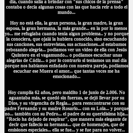
día, cuando salía a brindar con "sus chicos de la prensa"
contaba o decía algunas cosas con las que hacía reir a todo el
mundo...
Hoy no está ella, la gran persona, la gran madre, la gran
esposa, la gran hermana, la más grande... en la por lo menos
yo... me refugiaba cuando tenia algun problema.. y no porque
la conociera, que ojalá la hubiera conocido, sino escuchando
sus canciones, sus entrevistas, sus actuaciones...si estabamos
rebozando alegria... podiamos ver un video de ella con Jesús
Quintero en el vagamundo... o podíamos escuchar unas
alegrías de Cádiz... o por lo contrario si teniamos un mal día
porque nos habíamos enfadado con nuestra pareja, podíamos
escuchar ese Muera el amor... que tantas veces me ha
emocionado...
Hoy cumplía 62 años, pero maldito 1 de junio de 2.006. No
aguantaba más, se quedó sin fuerzas, se dejó llevar por su
Dios, y su virgencita de Regla... para reencontrarse con su
padre Fernando y su madre Rosario... con su Lola... y porque
no... también con su Pedro... el padre de su queridisima hija...
"Rocío ha dejado de respirar", que manera más elegante de
decir que fallecío su hermana... que de homenajes, que de
emisiones especiales... ella se fue... y se fue para no volver...