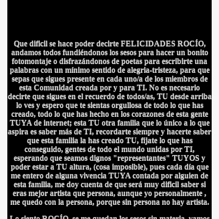
A MAS GRANDE
Que dificil se hace poder decirte FELICIDADES ROCÍO,
andamos todos fundiéndonos los sesos para hacer un bonito
fotomontaje o disfrazándonos de poetas para escribirte una
palabras con un mínimo sentido de alegria-tristeza, para que
sepas que sigues presente en cada uno/a de los miembros de
esta Comunidad creada por y para TI. No es necesario
decirte que sigues en el recuerdo de todos/as, TU desde arriba
lo ves y espero que te sientas orgullosa de todo lo que has
creado, todo lo que has hecho en los corazones de esta gente
TUYA de internet; esta TU otra familia que lo único a lo que
aspira es saber más de TI, recordarte siempre y hacerte saber
que esta familia la has creado TU, fíjate lo que has
conseguido, gentes de todo el mundo unidas por TI,
esperando que seamos dignos "representantes" TUYOS y
poder estar a TU altura, (cosa imposible), pues cada día que
me entero de alguna vivencia TUYA contada por alguien de
esta familia, me doy cuenta de que será muy dificil saber si
eras mejor artista que persona, aunque yo personalmente ,
me quedo con la persona, porque sin persona no hay artista.
A
Lo siento ROCÍO, se me quedan los sesos sin materia, vamos