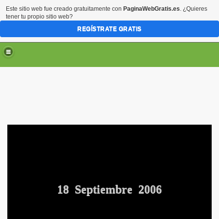
Este sitio web fue creado gratuitamente con
PaginaWebGratis.es
. ¿Quieres
tener tu propio sitio web?
REGÍSTRATE GRATIS
18 Septiembre 2006