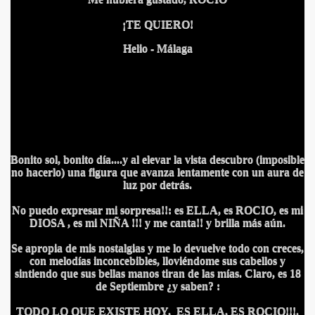
¡TE QUIERO!
Helio - Málaga
BLANCA
Bonito sol, bonito día....y al elevar la vista descubro (imposible
no hacerlo) una figura que avanza lentamente con un aura de
ICANA
luz por detrás.
No puedo expresar mi sorpresa!!: es ELLA, es ROCIO, es mi
DIOSA , es mi NIÑA !!! y me canta!! y brilla más aún.
Se apropia de mis nostalgias y me lo devuelve todo con creces,
con melodías inconcebibles, lloviéndome sus cabellos y
sintiendo que sus bellas manos tiran de las mías. Claro, es 18
de Septiembre ¿y saben? :
TODO LO QUE EXISTE HOY, ES ELLA, ES ROCIO!!!.