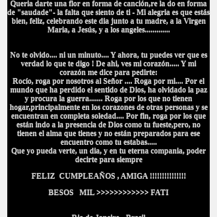
Queria darte una flor en forma de canción,re la do en forma
de "saudade"- la falta que siento de ti - Mi alegria es que estás
bien, feliz, celebrando este dia junto a tu madre, a la Virgen
Maria, a Jesús, y a los angeles.............
No te olvido.... ni un minuto.... Y ahora, tu puedes ver que es
verdad lo que te digo ! De ahi, ves mi corazón..... Y mi
corazón me dice para pedirte:
Rocío, roga por nosotros al Señor .... Roga por mi.... Por el
mundo que ha perdido el sentido de Dios, ha olvidado la paz
y procura la guerra....... Roga por los que no tienen
hogar,principalmente en los corazones de otras personas y se
encuentran en completa soledad.... Por fin, roga por los que
están indo a la presencia de Dios como tu fueste,pero, no
tienen el alma que tienes y no están preparados para ese
encuentro como tu estabas.....
Que yo pueda verte, un dia, y en tu eterna compania, poder
decirte para siempre
FELIZ CUMPLEAÑOS , AMIGA !!!!!!!!!!!!!!!
BESOS MIL >>>>>>>>>>>> FATI