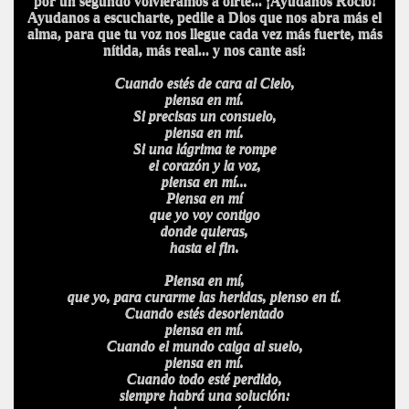
por un segundo volvieramos a oírte... ¡Ayudanos Rocío!
Ayudanos a escucharte, pedile a Dios que nos abra más el
alma, para que tu voz nos llegue cada vez más fuerte, más
nítida, más real... y nos cante así:
Cuando estés de cara al Cielo,
piensa en mí.
Si precisas un consuelo,
piensa en mí.
Si una lágrima te rompe
el corazón y la voz,
piensa en mí...
Piensa en mí
que yo voy contigo
donde quieras,
hasta el fin.
Piensa en mí,
que yo, para curarme las heridas, pienso en tí.
Cuando estés desorientado
piensa en mí.
Cuando el mundo caiga al suelo,
piensa en mí.
Cuando todo esté perdido,
siempre habrá una solución: