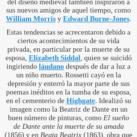
del diseño medieval también inspiraron a
sus nuevos amigos de aquel tiempo, como
William Morris
y
Edward Burne-Jones
.
Estas tendencias se acrecentaron debido a
ciertos acontecimientos de su vida
privada, en particular por la muerte de su
esposa,
Elizabeth Siddal
, quien se suicidó
ingiriendo
láudano
después de dar a luz a
un niño muerto. Rossetti cayó en la
depresión y enterró la mayor parte de sus
poemas inéditos en la tumba de su esposa,
en el cementerio de
Highgate
. Idealizó su
imagen como la Beatriz de Dante en un
buen número de pinturas, como
El sueño
de Dante ante la muerte de su amada
(1856) y en
Beata Beatrix
(1863), obra que