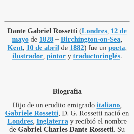
Dante Gabriel Rossetti
(
Londres
,
12 de
mayo
de
1828
–
Birchington-on-Sea
,
Kent
,
10 de abril
de
1882
) fue un
poeta
,
ilustrador
,
pintor
y
traductor
inglés
.
Biografía
Hijo de un erudito emigrado
italiano
,
Gabriele Rossetti
, D. G. Rossetti nació en
Londres
,
Inglaterra
y recibió el nombre
de
Gabriel Charles Dante Rossetti
. Su