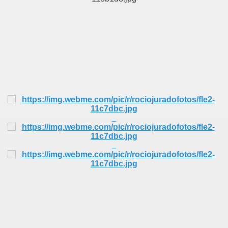
BAR TANI
O