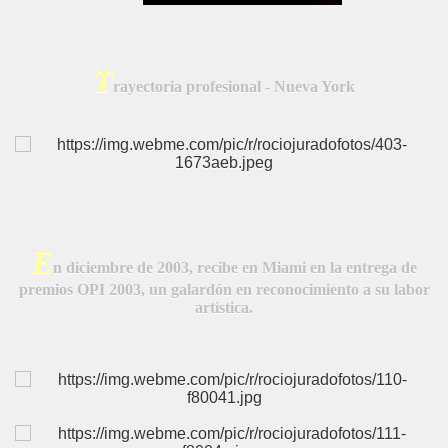
T
BAR TANI
rayectoria profesional - Nueva York
O
E
n diciembre de 2003, recibe en Miami en la entrega de
premios OPI 2003, un galardón en reconocimiento a su labor
artística.