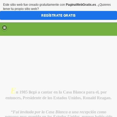
Este sitio web fue creado gratuitamente con
PaginaWebGratis.es
. ¿Quieres
tener tu propio sitio web?
REGÍSTRATE GRATIS
E
n
1985 llegó a cantar en la Casa Blanca para el, por
entonces, Presidente de los Estados Unidos, Ronald Reagan.
“Fui invitada por la Casa Blanca a una recepción como
persona muy querida en los Estados Unidos, porque había sido