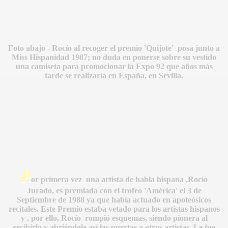
Foto abajo - Rocío al recoger el premio 'Quijote' posa junto a
Miss Hispanidad 1987; no duda en ponerse sobre su vestido
una camiseta para promocionar la Expo 92 que años más
tarde se realizaría en España, en Sevilla.
BLANCA
ICANA
P
or primera vez una artista de habla hispana ,Rocío
Jurado, es premiada con el trofeo 'América' el 3 de
Septiembre de 1988 ya que había actuado en apoteósicos
recitales. Este Premio estaba vetado para los artistas hispanos
y , por ello, Rocío rompió esquemas, siendo pionera al
recibirlo y abriéndole así las puertas a otros artistas. Le fue