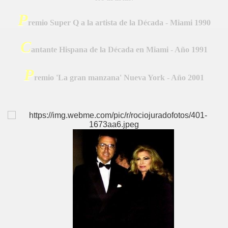
A
P
remio Super Q a la artista de la Década - Miami 1990
C
antante Hispana de la Década en Miami - Año 1991
P
remio 'La gran manzana' Nueva York - Año 2001
A