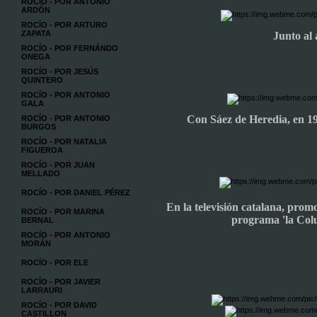
ROCÍO - POR ANTONIO
ARDÓN
ROCÍO - POR ARTURO
ZAPATA
Junto al 
ROCÍO - POR FERNÁNDO
ONEGA
ROCÍO - POR JESÚS
QUINTERO
ROCÍO - POR ANTONIO
GALA
Con Sáez de Heredia, en 19
ROCÍO - POR ANTONIO
BURGOS
ROCÍO - POR NATALIA
FIGUEROA
ROCÍO - POR JUAN
MELLADO
ROCÍO - POR DANIEL PÉREZ
En la televisión catalana, prom
ROCÍO - POR MARINA
programa 'la Colu
BERNAL
ROCÍO - POR ANTONIO
MORÁN
ROCÍO - POR ELE
ROCÍO - POR JAVIER
LARRAURI
ROCÍO - POR DAVID
CASTILLON