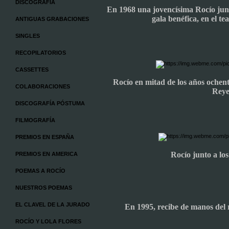
DISCOGRAFÍA
En 1968 una jovencísima Rocío junt
gala benéfica, en el t
ANTIGUAS GRABACIONES
SINGLES
RECOPILATORIOS
CASSETTES
Rocío en mitad de los años ochent
COLABORACIONES
Reye
DISCOGRAFÍA PÓSTUMA
FILMOGRAFÍA
PREMIOS EN ESPAÑA
Rocío junto a los
PREMIOS EN AMERICA
POEMAS A ROCÍO
NUESTROS POEMAS
EL CLAVEL DE LA JURADO
En 1995, recibe de manos del 
ROCÍO Y LOLA FLORES