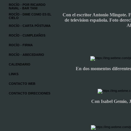
ROCÍO - POR RICARDO
NAVAL - BAR TANI
Con el escritor Antonio Mingote. F
ROCÍO - DIME COMO ES EL
CIELO
de television española. Foto dere
A
ROCÍO - CARTA PÓSTUMA
ROCÍO - CUMPLEAÑOS
ROCÍO - FIRMA
ROCÍO - ABECEDARIO
CALENDARIO
En dos momentos diferentes
LINKS
CONTACTO WEB
CONTACTO DIRECCIONES
Con Isabel Gemio, J