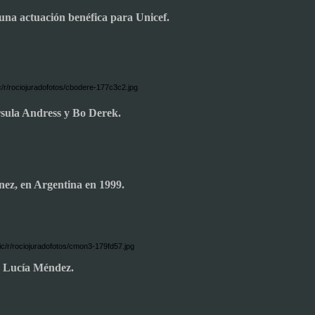
 una actuación benéfica para Unicef.
sula Andress y Bo Derek.
ne
z
, en Argentina en 1999.
a Lucía Méndez.