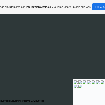
REGÍS
reado gratuitamente con
PaginaWebGratis.es
. ¿Quieres tener tu propio sitio web?