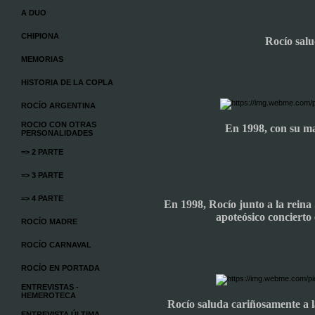
A DUO
CHIPIONA
Rocío salu
MEMORIAS
HISTORIA DE LA COPLA
ROCÍO ARGENTINA
ROCIO CON OTRAS
En 1998, con su ma
PERSONALIDADES
=> 2 PARTE
=> 3 PARTE
=> 4 PARTE
En 1998, Rocío junto a la reina 
apoteósico concierto
ROCÍO MADRE
ROCÍO CARNAVAL
ROCÍO EN PORTADA
ENTREVISTAS -
HEMEROTECA
Rocío saluda cariñosamente a l
ENTREVISTA ÚLTIMA