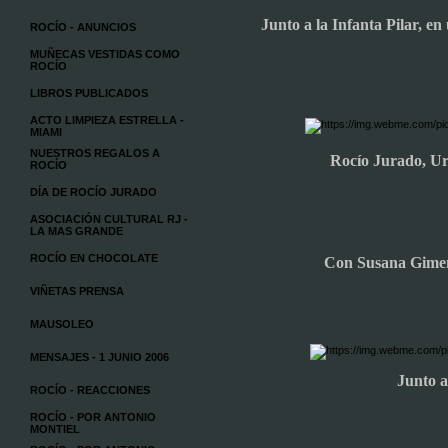
Junto a la Infanta Pilar, en
ROCÍO - ANUNCIOS
MUÑECAS VESTIDAS COMO
ROCÍO
LIBROS PUBLICADOS
ACTO LIMPIEZA ESTRELLA -
MIAMI
NUESTROS REGALOS A
Rocío Jurado, Ur
ROCÍO
DÍA DE ROCÍO JURADO
ASOCIACIÓN CULTURAL RJ -
LA MAS GRANDE
ROCÍO EN CHOCOLATE
Con Susana Gime
VIÑETAS PRENSA
MAUSOLEO
MENSAJES - 1 JUNIO 2006
Junto 
ROCÍO - REACCIONES
ROCÍO - POR ANTONIO
MONTIEL