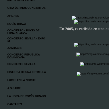
GIRA ÚLTIMOS CONCIERTOS
AFICHES
ROCÍO BRAVA
En 2005, es recibida en una au
CONCIERTO - ROCÍO DE
LUNA BLANCA
CONCIERTO SEVILLA - EXPO
92
AZABACHE
CONCIERTO REPÚBLICA
DOMINICANA
CONCIERTO SEVILLA
HISTORIA DE UNA ESTRELLA
LUCES EN LA NOCHE
A SU AIRE
LA HORA DE ROCÍO JURADO
CANTARES