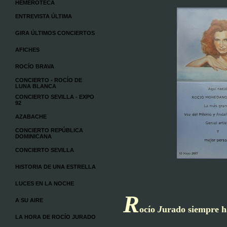
HEMEROTECA
ENTREVISTA ÚLTIMA
GIRA ÚLTIMOS CONCIERTOS
AFICHES
ROCÍO BRAVA
CONCIERTO - ROCÍO DE
LUNA BLANCA
CONCIERTO SEVILLA - EXPO
92
AZABACHE
CONCIERTO REPÚBLICA
DOMINICANA
CONCIERTO SEVILLA
HISTORIA DE UNA ESTRELLA
LUCES EN LA NOCHE
R
A SU AIRE
ocío
J
urado siempre h
LA HORA DE ROCÍO JURADO