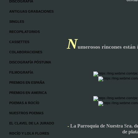
DISCOGRAFÍA
ANTIGUAS GRABACIONES
SINGLES
RECOPILATORIOS
N
CASSETTES
umerosos rincones están 
COLABORACIONES
DISCOGRAFÍA PÓSTUMA
FILMOGRAFÍA
PREMIOS EN ESPAÑA
PREMIOS EN AMERICA
POEMAS A ROCÍO
NUESTROS POEMAS
EL CLAVEL DE LA JURADO
-
L
a Parroquia de Nuestra Sra. d
de plat
ROCÍO Y LOLA FLORES