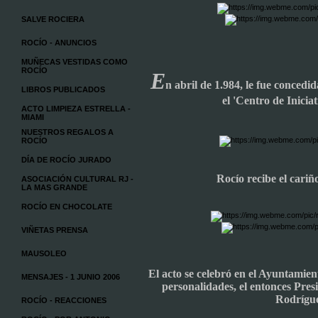
SALVE ROCIERA
ROCÍO - ANUNCIOS
MUÑECAS VESTIDAS COMO
ROCÍO
E
n abril de 1.984, le fue concedi
LIBROS PUBLICADOS
el 'Centro de Inicia
ACTO LIMPIEZA ESTRELLA -
MIAMI
NUESTROS REGALOS A
ROCÍO
DÍA DE ROCÍO JURADO
Rocío recibe el cariñ
ASOCIACIÓN CULTURAL RJ -
LA MAS GRANDE
ROCÍO EN CHOCOLATE
VIÑETAS PRENSA
MAUSOLEO
El acto se celebró en el Ayuntamient
MENSAJES - 1 JUNIO 2006
personalidades, el entonces Pres
Rodrígue
ROCÍO - REACCIONES