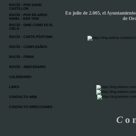
ROCÍO - POR DAVID
CASTILLON
En julio de 2.005, el Ayuntamient
ROCÍO - POR RICARDO
de Oro
NAVAL - BAR TANI
ROCÍO - DIME COMO ES EL
CIELO
ROCÍO - CARTA PÓSTUMA
ROCÍO - CUMPLEAÑOS
ROCÍO - FIRMA
ROCÍO - ABECEDARIO
CALENDARIO
LINKS
CONTACTO WEB
CONTACTO DIRECCIONES
C
o n