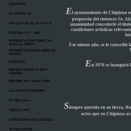
CANTARES
E
l ayuntamiento de Chipiona en
DE TI PARA MI
propuesta del entonces Sr. Al
ANTOLOGÍA DE LA COPLA
unanimidad concederle el título
condiciones artísticas relevan
FESTIVAL OTI - 1993
int
PRESENTACIÓN COMO LAS
Ese mismo año, se le concedió la
ALAS AL VIENTO
PRESENTACIÓN PALABRA DE
HONOR
E
GENIALES
n 1976 se inauguró 
PRESENTACIÓN LA MAS
GRANDE
SÉPTIMO DE CABALLERÍA
GALA ROCIO SIEMPRE
ÚLTIMA GALA
S
iempre querida en su tierra, Roc
VIDEO-CLIPS
actos que en Chipiona ac
VENDEDORA DE ILUSIONES
VA POR USTED