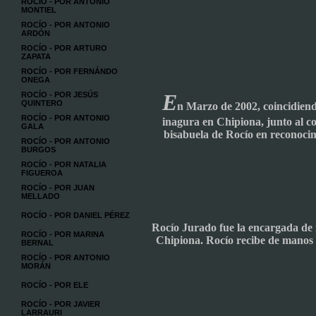
ROCÍO - POR ANTONIO
MONTIEL
ROCÍO - POR ANTONIO
ARDÓN
ROCÍO - POR ARTURO
ZAPATA
ROCÍO - POR FERNÁNDO
ONEGA
E
ROCÍO - POR JESÚS
QUINTERO
n Marzo de 2002, coincidiend
ROCÍO - POR ANTONIO
inagura en Chipiona, junto al co
GALA
bisabuela de Rocío en reconoci
ROCÍO - POR ANTONIO
BURGOS
ROCÍO - POR NATALIA
FIGUEROA
ROCÍO - POR JUAN
MELLADO
ROCÍO - POR DANIEL PÉREZ
Rocío Jurado fue la encargada de i
ROCÍO - POR MARINA
Chipiona. Rocío recibe de manos 
BERNAL
ROCÍO - POR ANTONIO
MORÁN
ROCÍO - POR ELE
ROCÍO - POR JAVIER
LARRAURI