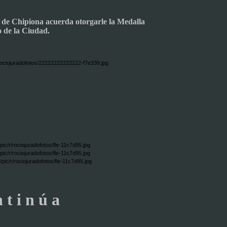
o de Chipiona acuerda otorgarle la Medalla
 de la Ciudad.
 t i n ú a