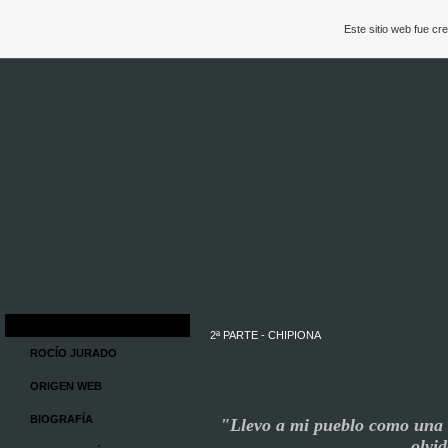
Este sitio web fue c
2ª PARTE - CHIPIONA
ROCÍO JURADO
ORIGEN WEB
BIOGRAFÍA
"
L
l
evo a mi pueblo como una 
olvi