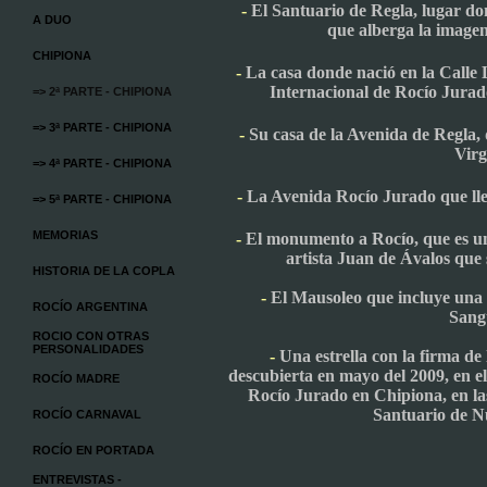
-
E
l Santuario de Regla, lugar d
A DUO
que alberga la imagen 
CHIPIONA
-
La casa donde nació en la Calle 
Internacional de Rocío Jurad
=> 2ª PARTE - CHIPIONA
=> 3ª PARTE - CHIPIONA
-
Su casa de la Avenida de Regla, 
Virg
=> 4ª PARTE - CHIPIONA
-
La Avenida Rocío Jurado que lle
=> 5ª PARTE - CHIPIONA
MEMORIAS
-
El monumento a Rocío, que es un
artista Juan de Ávalos que 
HISTORIA DE LA COPLA
-
El
Mausoleo
que incluye una 
ROCÍO ARGENTINA
Sang
ROCIO CON OTRAS
PERSONALIDADES
-
Una estrella con la firma de 
descubierta en mayo del 2009, en e
ROCÍO MADRE
Rocío Jurado en Chipiona, en la
Santuario de N
ROCÍO CARNAVAL
ROCÍO EN PORTADA
ENTREVISTAS -